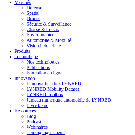
Marchés
Défense
Spatial
Drones
Sécurité & Surveillance
Chasse & Loisirs
Environnement
Automobile & Mobilité
Vision industrielle
Produits
Technologie
Nos technologies
Publications
Formation en ligne
Innovation
L'innovation chez LYNRED
LYNRED Mobility Dataset
LYNRED Toolbox
Jumeau numérique automobile de LYNRED
Livre blanc
Ressources
Blog
Podcast
Webinaires
Témoignages clients