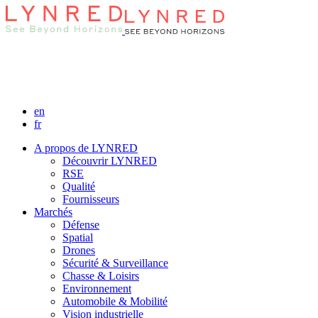
en
fr
A propos de LYNRED
Découvrir LYNRED
RSE
Qualité
Fournisseurs
Marchés
Défense
Spatial
Drones
Sécurité & Surveillance
Chasse & Loisirs
Environnement
Automobile & Mobilité
Vision industrielle