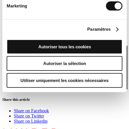
Nicolas Germain
, chef de produit Défense chez
Bertin
Marketing
Technologies
, explique pourquoi l'entreprise a choisi de travailler
avec
LYNRED
en tant que fournisseur de détecteurs infrarouges et
présente les avantages de l'utilisation de la technologie de LYNRED
dans ses produits.
Paramètres
Regardez cette interview pour découvrir comment LYNRED
accompagne Bertin Technologies depuis plus de 20 ans.
Autoriser tous les cookies
Autoriser la sélection
Utiliser uniquement les cookies nécessaires
Share this article
Share on Facebook
Share on Twitter
Share on Linkedin