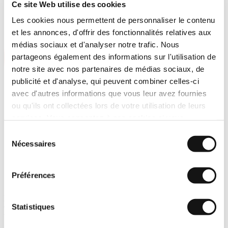
Ce site Web utilise des cookies
Les cookies nous permettent de personnaliser le contenu
et les annonces, d'offrir des fonctionnalités relatives aux
médias sociaux et d'analyser notre trafic. Nous
partageons également des informations sur l'utilisation de
notre site avec nos partenaires de médias sociaux, de
publicité et d'analyse, qui peuvent combiner celles-ci
avec d'autres informations que vous leur avez fournies
ou qu'ils ont collectées lors de votre utilisation de leurs
services. Vous consentez à nos cookies si vous
continuez à utiliser notre site Web.
Sélection
Accueil
Customer Stories
Nécessaires
du
20 Ans de Collaboration : Comment Bertin Intègre-t-il Les
consentement
Microbolomètres de LYNRED ?
Préférences
20 ans de collaboration : Comment Bertin
intègre-t-il les microbolomètres de
Statistiques
LYNRED ?