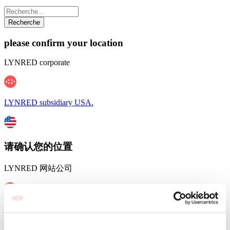
please confirm your location
LYNRED corporate
LYNRED subsidiary USA.
请确认您的位置
LYNRED 网站公司
LYNRED 在中国